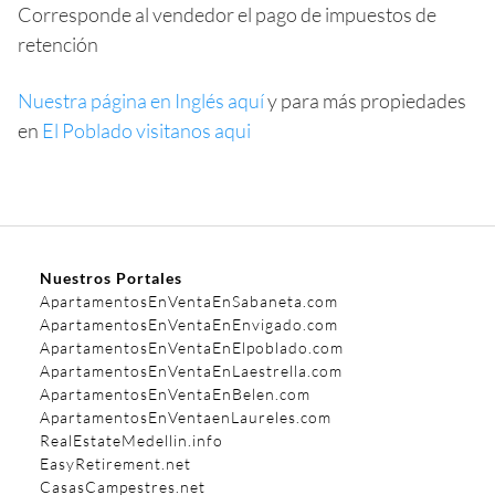
Corresponde al vendedor el pago de impuestos de
retención
Nuestra página en Inglés aquí
y para más propiedades
en
El Poblado visitanos aqui
Nuestros Portales
ApartamentosEnVentaEnSabaneta.com
ApartamentosEnVentaEnEnvigado.com
ApartamentosEnVentaEnElpoblado.com
ApartamentosEnVentaEnLaestrella.com
ApartamentosEnVentaEnBelen.com
ApartamentosEnVentaenLaureles.com
RealEstateMedellin.info
EasyRetirement.net
CasasCampestres.net