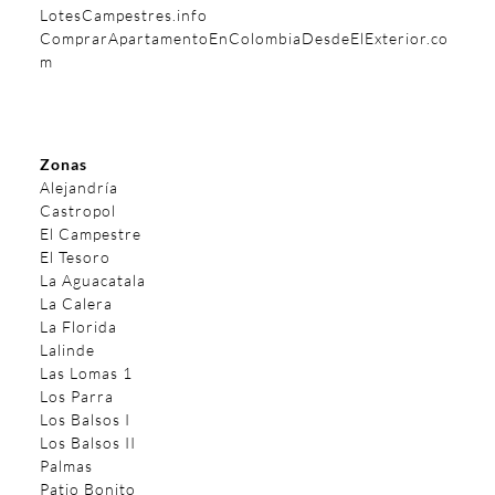
LotesCampestres.info
ComprarApartamentoEnColombiaDesdeElExterior.co
m
Zonas
Alejandría
Castropol
El Campestre
El Tesoro
La Aguacatala
La Calera
La Florida
Lalinde
Las Lomas 1
Los Parra
Los Balsos I
Los Balsos II
Palmas
Patio Bonito