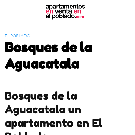
S
k
i
p
t
EL POBLADO
o
Bosques de la
c
o
Aguacatala
n
t
e
n
t
Bosques de la
Aguacatala un
apartamento en El