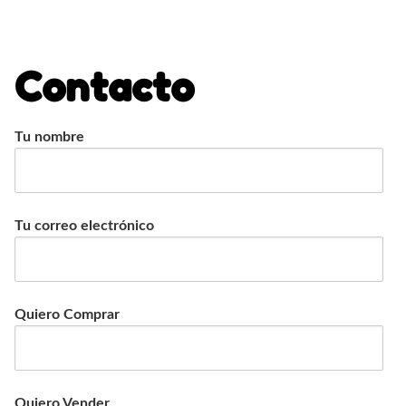
S
k
i
Contacto
p
t
o
Tu nombre
c
o
n
t
Tu correo electrónico
e
n
t
Quiero Comprar
Quiero Vender