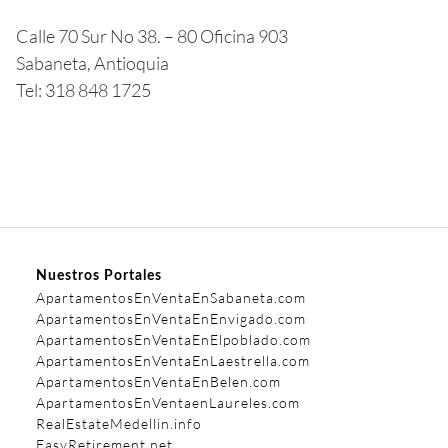
Calle 70 Sur No 38. – 80 Oficina 903
Sabaneta, Antioquia
Tel: 318 848 1725
Nuestros Portales
ApartamentosEnVentaEnSabaneta.com
ApartamentosEnVentaEnEnvigado.com
ApartamentosEnVentaEnElpoblado.com
ApartamentosEnVentaEnLaestrella.com
ApartamentosEnVentaEnBelen.com
ApartamentosEnVentaenLaureles.com
RealEstateMedellin.info
EasyRetirement.net