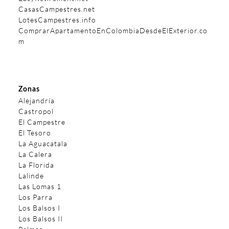
CasasCampestres.net
LotesCampestres.info
ComprarApartamentoEnColombiaDesdeElExterior.co
m
Zonas
Alejandría
Castropol
El Campestre
El Tesoro
La Aguacatala
La Calera
La Florida
Lalinde
Las Lomas 1
Los Parra
Los Balsos I
Los Balsos II