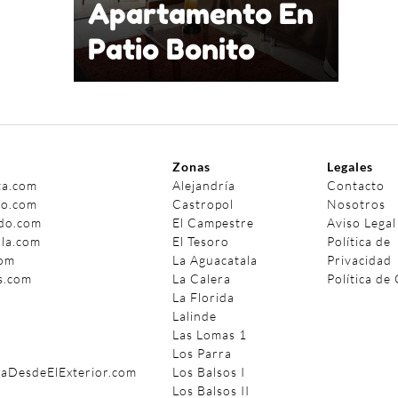
Apartamento En
Patio Bonito
Zonas
Legales
ta.com
Alejandría
Contacto
do.com
Castropol
Nosotros
do.com
El Campestre
Aviso Legal
la.com
El Tesoro
Política de
com
La Aguacatala
Privacidad
s.com
La Calera
Política de
La Florida
Lalinde
Las Lomas 1
Los Parra
DesdeElExterior.com
Los Balsos I
Los Balsos II