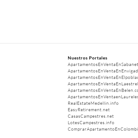
Nuestros Portales
ApartamentosEnVentaEnSabane
ApartamentosEnVentaEnEnviga
ApartamentosEnVentaEnElpobla
ApartamentosEnVentaEnLaestrel
ApartamentosEnVentaEnBelen.
ApartamentosEnVentaenLaurele
RealEstateMedellin.info
EasyRetirement.net
CasasCampestres.net
LotesCampestres.info
ComprarApartamentoEnColombia