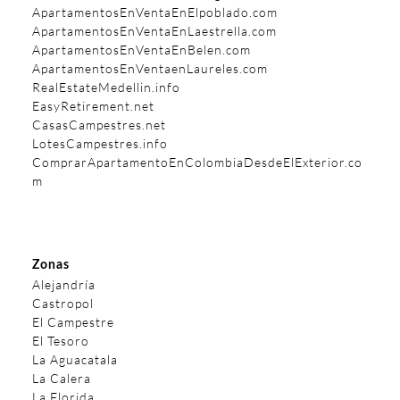
ApartamentosEnVentaEnElpoblado.com
ApartamentosEnVentaEnLaestrella.com
ApartamentosEnVentaEnBelen.com
ApartamentosEnVentaenLaureles.com
RealEstateMedellin.info
EasyRetirement.net
CasasCampestres.net
LotesCampestres.info
ComprarApartamentoEnColombiaDesdeElExterior.co
m
Zonas
Alejandría
Castropol
El Campestre
El Tesoro
La Aguacatala
La Calera
La Florida