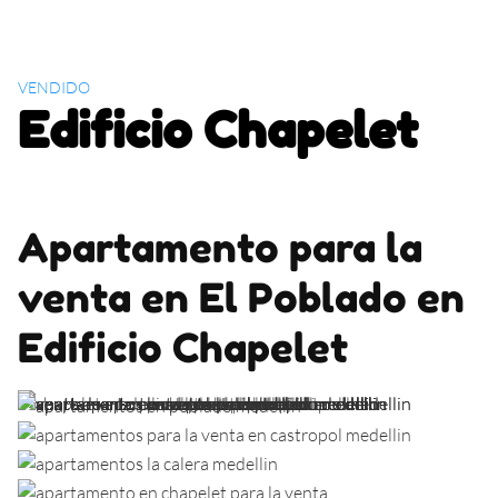
S
k
i
VENDIDO
p
Edificio Chapelet
t
o
c
o
n
Apartamento para la
t
e
venta en El Poblado en
n
t
Edificio Chapelet