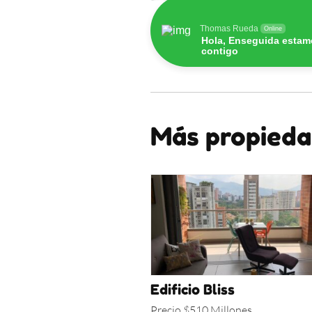
Thomas Rueda
Online
Hola, Enseguida estam
contigo
Más propieda
Edificio Bliss
Precio $510 Millones