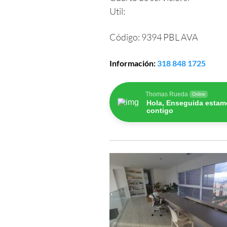
Util:
Código:
9394 PBL AVA
Información
:
318 848 1725
Thomas Rueda
Online
Hola, Enseguida estam
contigo