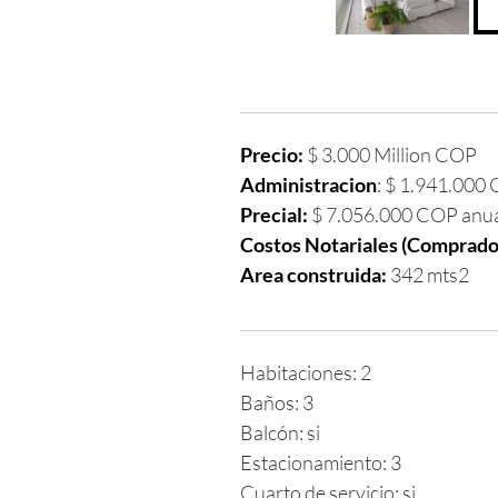
Precio:
$ 3.000 Million COP
Administracion
: $ 1.941.000
Precial:
$ 7.056.000 COP anu
Costos Notariales (Comprado
Area construida:
342 mts2
Habitaciones: 2
Baños: 3
Balcón: si
Estacionamiento: 3
Cuarto de servicio: si