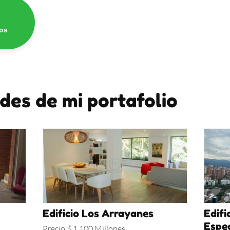
os
des de mi portafolio
Edificio Los Arrayanes
Edifi
Espe
Precio $ 1.100 Millones