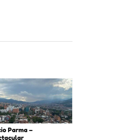
cio Parma –
ctacular