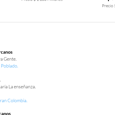
Precio 
rcanos
va Gente.
 Poblado.
.
ría La enseñanza.
Gran Colombia.
canos