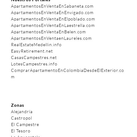
ApartamentosEnVentaEnSabaneta.com
ApartamentosEnVentaEnEnvigado.com
ApartamentosEnVentaEnElpoblado.com
ApartamentosEnVentaEnLaestrella.com
ApartamentosEnVentaEnBelen.com
ApartamentosEnVentaenLaureles.com
RealEstateMedellin.info
EasyRetirement.net
CasasCampestres.net
LotesCampestres.info
ComprarApartamentoEnColombiaDesdeElExterior.co
m
Zonas
Alejandría
Castropol
El Campestre
El Tesoro