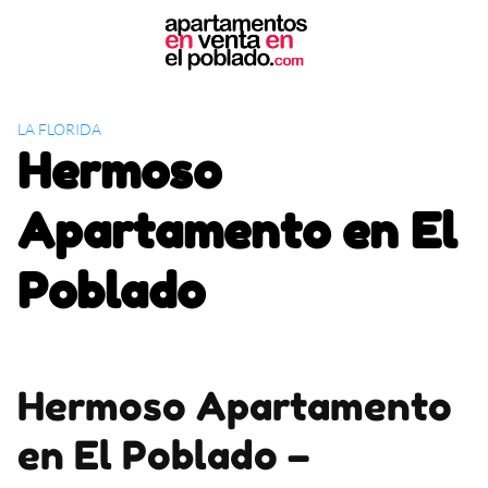
S
k
i
p
t
LA FLORIDA
o
Hermoso
c
o
Apartamento en El
n
t
Poblado
e
n
t
Hermoso Apartamento
en El Poblado –