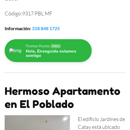
Código:
9317 PBL MF
Información
:
318 848 1725
Thomas Rueda
Online
Hola, Enseguida estamos
contigo
Hermoso Apartamento
en El Poblado
El edificio Jardines de
Catay está ubicado