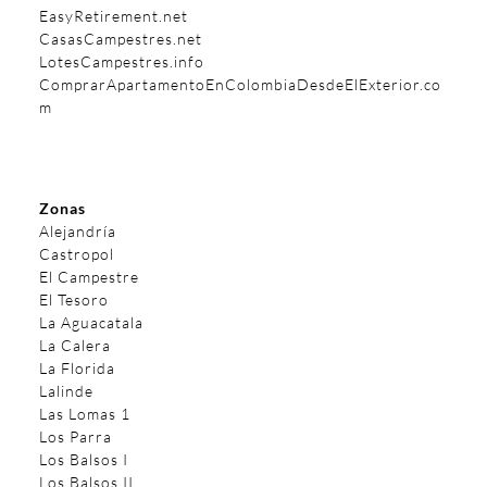
EasyRetirement.net
CasasCampestres.net
LotesCampestres.info
ComprarApartamentoEnColombiaDesdeElExterior.co
m
Zonas
Alejandría
Castropol
El Campestre
El Tesoro
La Aguacatala
La Calera
La Florida
Lalinde
Las Lomas 1
Los Parra
Los Balsos I
Los Balsos II