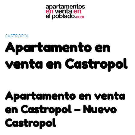
S
k
i
p
t
CASTROPOL
o
Apartamento en
c
o
venta en Castropol
n
t
e
n
t
Apartamento en venta
en Castropol – Nuevo
Castropol